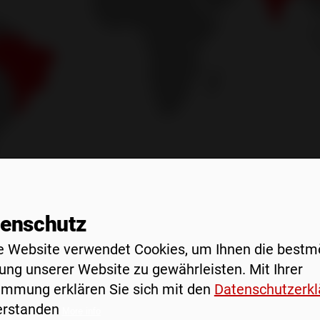
tenschutz
e Website verwendet Cookies, um Ihnen die bestm
ung unserer Website zu gewährleisten. Mit Ihrer
immung erklären Sie sich mit den
Datenschutzerk
erstanden
More info